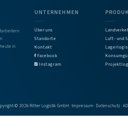
UNTERNEHMEN
PRODU
Über uns
Landverke
itarbeitern
em
Standorte
Luft- und 
heute in
Kontakt
Lagerlogis
Facebook
Konsumgü
Instagram
Projektlog
pyright © 2026 Ritter Logistik GmbH ·
Impressum
·
Datenschutz
·
A