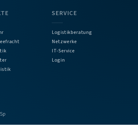
KTE
SERVICE
hr
Logistikberatung
Seefracht
Netzwerke
tik
IT-Service
ter
Login
istik
DSp