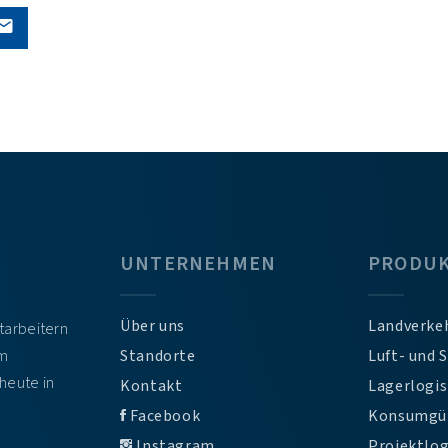
UNTERNEHMEN
PRODU
Über uns
Landverke
itarbeitern
em
Standorte
Luft- und 
heute in
Kontakt
Lagerlogis
Facebook
Konsumgü
Instagram
Projektlog