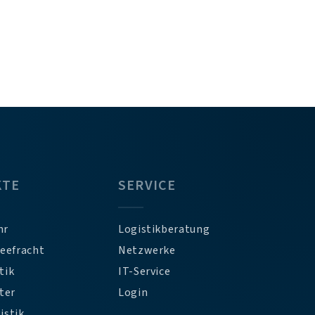
KTE
SERVICE
hr
Logistikberatung
Seefracht
Netzwerke
tik
IT-Service
ter
Login
istik