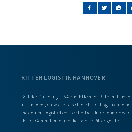
RITTER LOGISTIK HANNOVER
Seit der Gründung 1954 durch Heinrich Ritter mit fünf M
in Hannover, entwickelte sich die Ritter Logistik zu ein
modernen Logistikdienstleister. Das Unternehmen wird 
dritter Generation durch die Familie Ritter geführt.