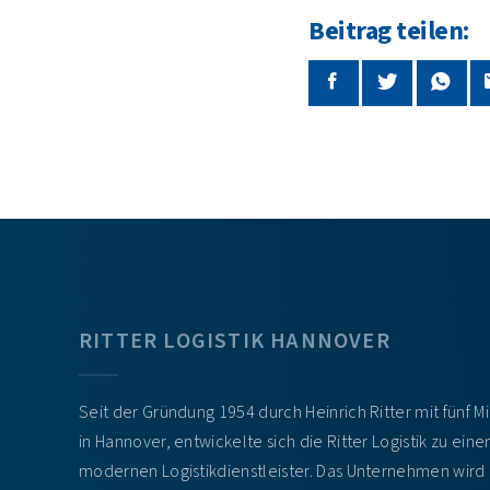
Beitrag teilen:
RITTER LOGISTIK HANNOVER
Seit der Gründung 1954 durch Heinrich Ritter mit fünf M
in Hannover, entwickelte sich die Ritter Logistik zu ein
modernen Logistikdienstleister. Das Unternehmen wird 