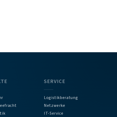
KTE
SERVICE
hr
Logistikberatung
Seefracht
Netzwerke
tik
IT-Service