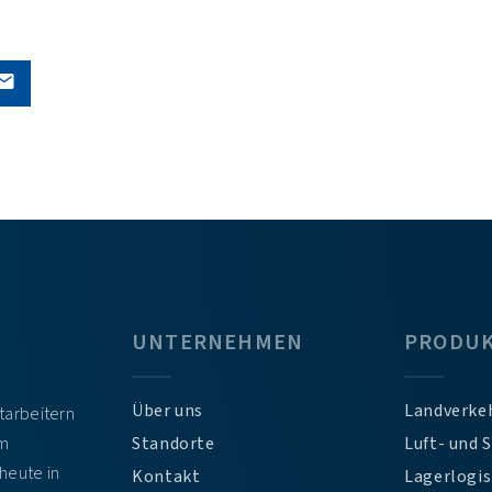
UNTERNEHMEN
PRODU
Über uns
Landverke
itarbeitern
em
Standorte
Luft- und 
heute in
Kontakt
Lagerlogis