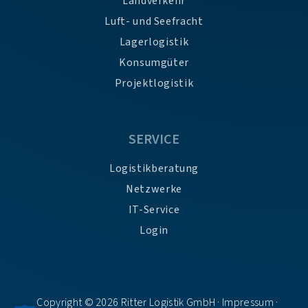
Landverkehr
Luft- und Seefracht
Lagerlogistik
Konsumgüter
Projektlogistik
SERVICE
Logistikberatung
Netzwerke
IT-Service
Login
Copyright © 2026 Ritter Logistik GmbH ·
Impressum
·