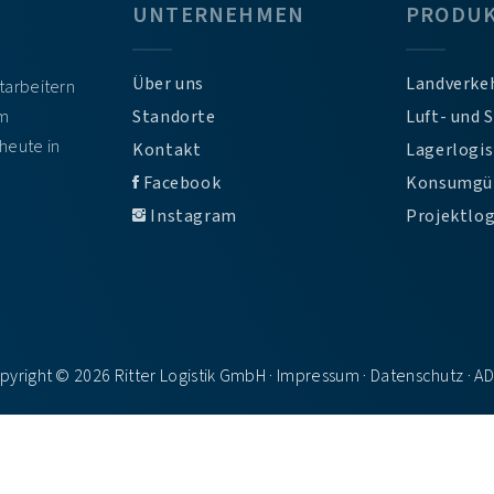
UNTERNEHMEN
PRODU
Über uns
Landverke
itarbeitern
em
Standorte
Luft- und 
heute in
Kontakt
Lagerlogis
Facebook
Konsumgü
Instagram
Projektlog
pyright © 2026 Ritter Logistik GmbH ·
Impressum
·
Datenschutz
·
A