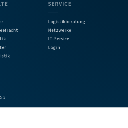
KTE
SERVICE
hr
Logistikberatung
Seefracht
Netzwerke
tik
IT-Service
ter
Login
istik
DSp