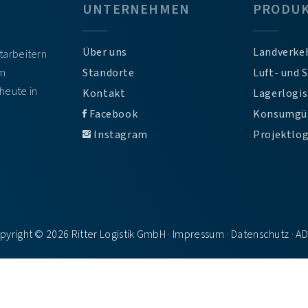
UNTERNEHMEN
PRODU
Über uns
Landverke
itarbeitern
em
Standorte
Luft- und 
heute in
Kontakt
Lagerlogis
Facebook
Konsumgü
Instagram
Projektlog
pyright © 2026 Ritter Logistik GmbH ·
Impressum
·
Datenschutz
·
A