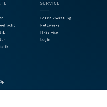
KTE
SERVICE
hr
Logistikberatung
Seefracht
Netzwerke
tik
IT-Service
ter
Login
istik
DSp