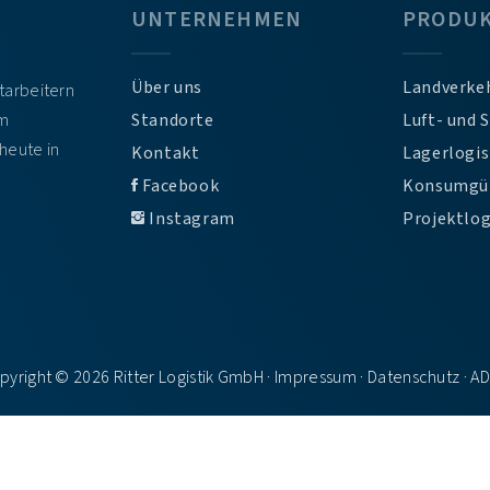
UNTERNEHMEN
PRODU
Über uns
Landverke
itarbeitern
em
Standorte
Luft- und 
heute in
Kontakt
Lagerlogis
Facebook
Konsumgü
Instagram
Projektlog
pyright © 2026 Ritter Logistik GmbH ·
Impressum
·
Datenschutz
·
A