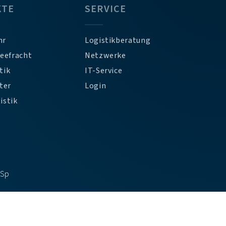
KTE
SERVICE
hr
Logistikberatung
Seefracht
Netzwerke
tik
IT-Service
ter
Login
istik
DSp