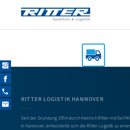
RITTER LOGISTIK HANNOVER
Seit der Gründung 1954 durch Heinrich Ritter mit fünf M
in Hannover, entwickelte sich die Ritter Logistik zu ein