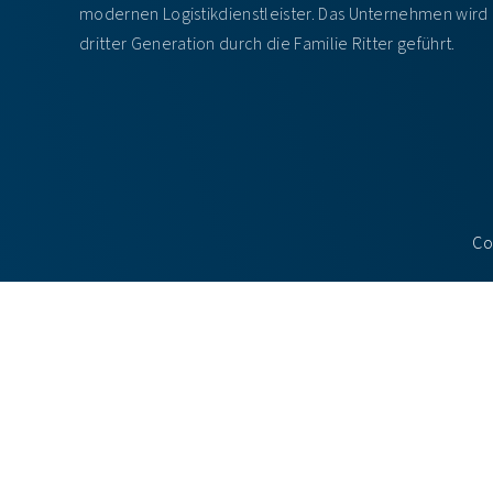
modernen Logistikdienstleister. Das Unternehmen wird 
dritter Generation durch die Familie Ritter geführt.
Co