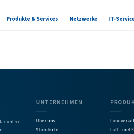
Produkte & Services
Netzwerke
IT-Servic
UNTERNEHMEN
PRODU
Über uns
Landverke
itarbeitern
em
Standorte
Luft- und 