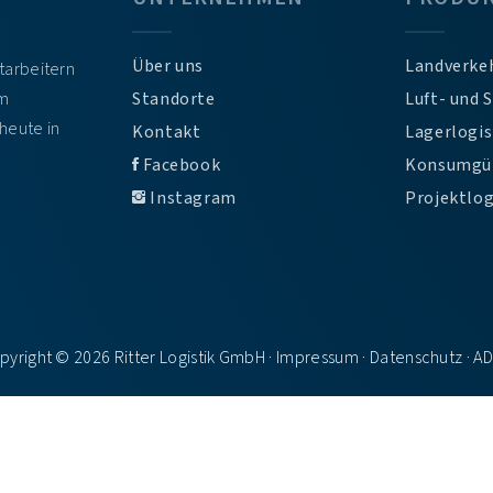
Über uns
Landverke
itarbeitern
em
Standorte
Luft- und 
heute in
Kontakt
Lagerlogis
Facebook
Konsumgü
Instagram
Projektlog
pyright © 2026 Ritter Logistik GmbH ·
Impressum
·
Datenschutz
·
A