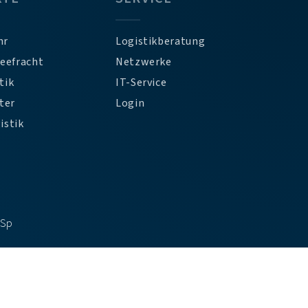
hr
Logistikberatung
Seefracht
Netzwerke
tik
IT-Service
ter
Login
istik
DSp